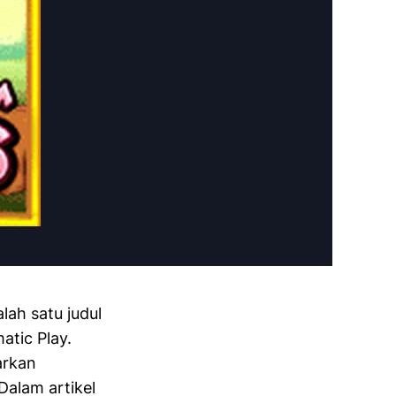
lah satu judul
atic Play.
arkan
Dalam artikel