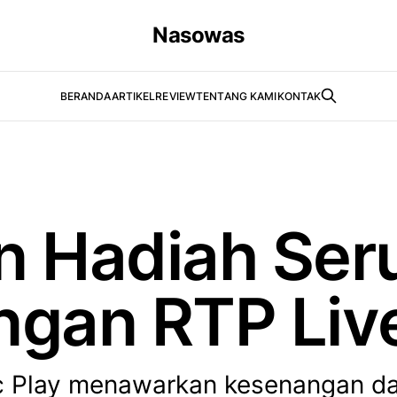
Nasowas
BERANDA
ARTIKEL
REVIEW
TENTANG KAMI
KONTAK
Hadiah Seru 
ngan RTP Live
tic Play menawarkan kesenangan d