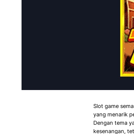
Slot game semak
yang menarik p
Dengan tema ya
kesenangan, tet