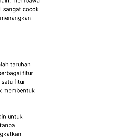
main, membawa
ni sangat cocok
memenangkan
mlah taruhan
rbagai fitur
satu fitur
tuk membentuk
ain untuk
 tanpa
ingkatkan