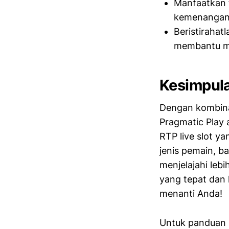
Manfaatkan f
kemenangan
Beristirahat
membantu me
Kesimpul
Dengan kombina
Pragmatic Play 
RTP live slot y
jenis pemain, 
menjelajahi leb
yang tepat dan
menanti Anda!
Untuk panduan s