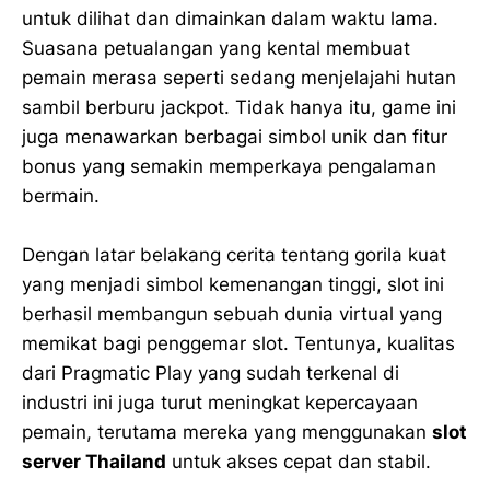
untuk dilihat dan dimainkan dalam waktu lama.
Suasana petualangan yang kental membuat
pemain merasa seperti sedang menjelajahi hutan
sambil berburu jackpot. Tidak hanya itu, game ini
juga menawarkan berbagai simbol unik dan fitur
bonus yang semakin memperkaya pengalaman
bermain.
Dengan latar belakang cerita tentang gorila kuat
yang menjadi simbol kemenangan tinggi, slot ini
berhasil membangun sebuah dunia virtual yang
memikat bagi penggemar slot. Tentunya, kualitas
dari Pragmatic Play yang sudah terkenal di
industri ini juga turut meningkat kepercayaan
pemain, terutama mereka yang menggunakan
slot
server Thailand
untuk akses cepat dan stabil.