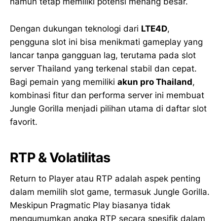
namun tetap memiliki potensi menang besar.
Dengan dukungan teknologi dari
LTE4D
,
pengguna slot ini bisa menikmati gameplay yang
lancar tanpa gangguan lag, terutama pada slot
server Thailand yang terkenal stabil dan cepat.
Bagi pemain yang memiliki
akun pro Thailand
,
kombinasi fitur dan performa server ini membuat
Jungle Gorilla menjadi pilihan utama di daftar slot
favorit.
RTP & Volatilitas
Return to Player atau RTP adalah aspek penting
dalam memilih slot game, termasuk Jungle Gorilla.
Meskipun Pragmatic Play biasanya tidak
mengumumkan angka RTP secara spesifik dalam