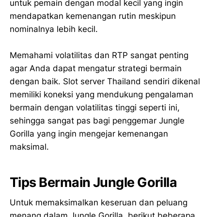
untuk pemain dengan modal kecil yang ingin
mendapatkan kemenangan rutin meskipun
nominalnya lebih kecil.
Memahami volatilitas dan RTP sangat penting
agar Anda dapat mengatur strategi bermain
dengan baik. Slot server Thailand sendiri dikenal
memiliki koneksi yang mendukung pengalaman
bermain dengan volatilitas tinggi seperti ini,
sehingga sangat pas bagi penggemar Jungle
Gorilla yang ingin mengejar kemenangan
maksimal.
Tips Bermain Jungle Gorilla
Untuk memaksimalkan keseruan dan peluang
menang dalam Jungle Gorilla, berikut beberapa