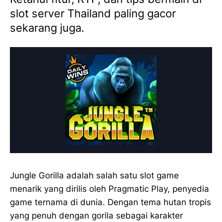
slot server Thailand paling gacor
sekarang juga.
Jungle Gorilla adalah salah satu slot game
menarik yang dirilis oleh Pragmatic Play, penyedia
game ternama di dunia. Dengan tema hutan tropis
yang penuh dengan gorila sebagai karakter