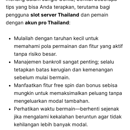
tips yang bisa Anda terapkan, terutama bagi
pengguna
slot server Thailand
dan pemain
dengan
akun pro Thailand
:
Mulailah dengan taruhan kecil untuk
memahami pola permainan dan fitur yang aktif
tanpa risiko besar.
Manajemen bankroll sangat penting; selalu
tetapkan batas kerugian dan kemenangan
sebelum mulai bermain.
Manfaatkan fitur free spin dan bonus sebisa
mungkin untuk memaksimalkan peluang tanpa
mengeluarkan modal tambahan.
Perhatikan waktu bermain—berhenti sejenak
jika mengalami kekalahan beruntun agar tidak
kehilangan lebih banyak modal.