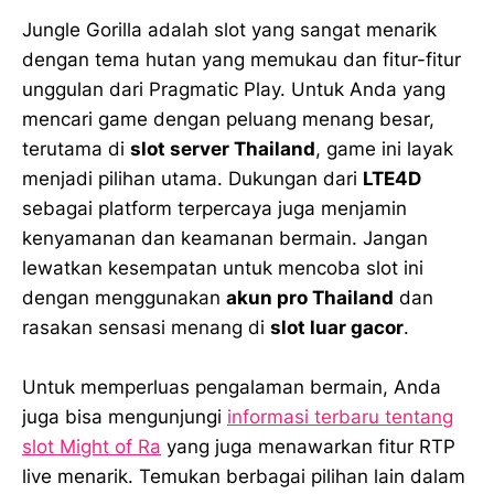
Jungle Gorilla adalah slot yang sangat menarik
dengan tema hutan yang memukau dan fitur-fitur
unggulan dari Pragmatic Play. Untuk Anda yang
mencari game dengan peluang menang besar,
terutama di
slot server Thailand
, game ini layak
menjadi pilihan utama. Dukungan dari
LTE4D
sebagai platform terpercaya juga menjamin
kenyamanan dan keamanan bermain. Jangan
lewatkan kesempatan untuk mencoba slot ini
dengan menggunakan
akun pro Thailand
dan
rasakan sensasi menang di
slot luar gacor
.
Untuk memperluas pengalaman bermain, Anda
juga bisa mengunjungi
informasi terbaru tentang
slot Might of Ra
yang juga menawarkan fitur RTP
live menarik. Temukan berbagai pilihan lain dalam