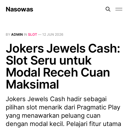
Nasowas
BY
ADMIN
IN
SLOT
—
12 JUN 2026
Jokers Jewels Cash:
Slot Seru untuk
Modal Receh Cuan
Maksimal
Jokers Jewels Cash hadir sebagai
pilihan slot menarik dari Pragmatic Play
yang menawarkan peluang cuan
dengan modal kecil. Pelajari fitur utama