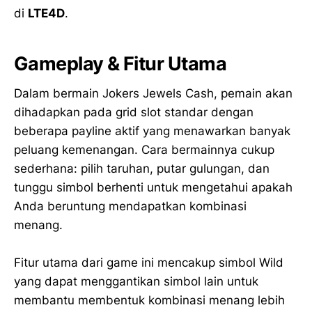
di
LTE4D
.
Gameplay & Fitur Utama
Dalam bermain Jokers Jewels Cash, pemain akan
dihadapkan pada grid slot standar dengan
beberapa payline aktif yang menawarkan banyak
peluang kemenangan. Cara bermainnya cukup
sederhana: pilih taruhan, putar gulungan, dan
tunggu simbol berhenti untuk mengetahui apakah
Anda beruntung mendapatkan kombinasi
menang.
Fitur utama dari game ini mencakup simbol Wild
yang dapat menggantikan simbol lain untuk
membantu membentuk kombinasi menang lebih