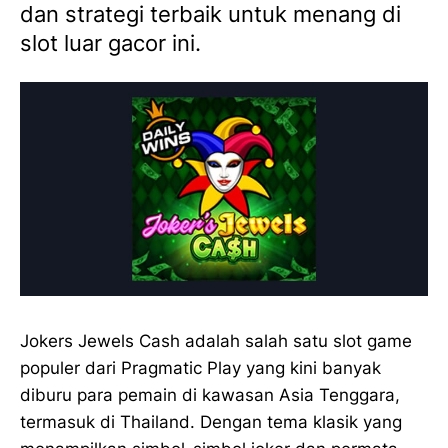
dan strategi terbaik untuk menang di
slot luar gacor ini.
Jokers Jewels Cash adalah salah satu slot game
populer dari Pragmatic Play yang kini banyak
diburu para pemain di kawasan Asia Tenggara,
termasuk di Thailand. Dengan tema klasik yang