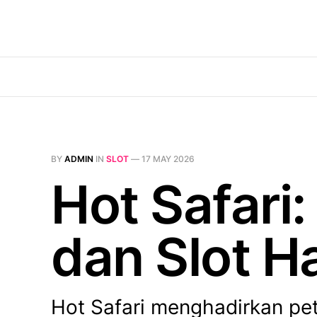
BY
ADMIN
IN
SLOT
—
17 MAY 2026
Hot Safari
dan Slot Ha
Hot Safari menghadirkan pe