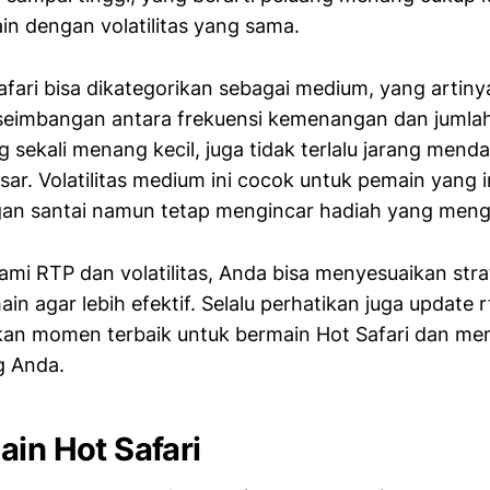
ain dengan volatilitas yang sama.
Safari bisa dikategorikan sebagai medium, yang artiny
eimbangan antara frekuensi kemenangan dan jumlah
g sekali menang kecil, juga tidak terlalu jarang mend
r. Volatilitas medium ini cocok untuk pemain yang 
an santai namun tetap mengincar hadiah yang meng
 RTP dan volatilitas, Anda bisa menyesuaikan stra
n agar lebih efektif. Selalu perhatikan juga update rt
kan momen terbaik untuk bermain Hot Safari dan me
g Anda.
ain Hot Safari