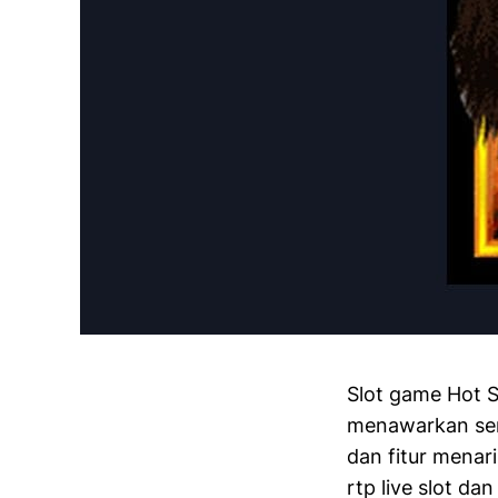
Slot game Hot S
menawarkan sens
dan fitur menar
rtp live slot da