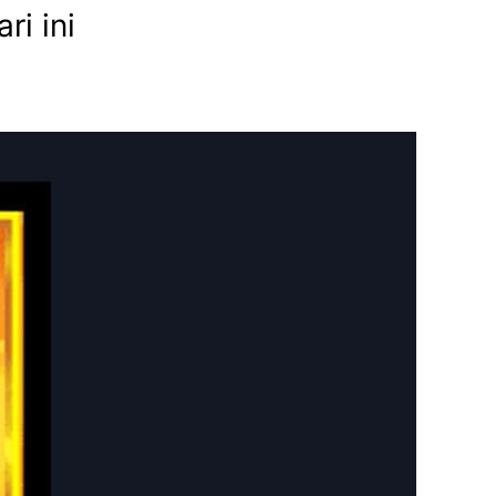
ri ini