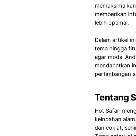
memaksimalkan 
memberikan info
lebih optimal.
Dalam artikel i
tema hingga fit
agar modal Anda
mendapatkan info
pertimbangan s
Tentang S
Hot Safari men
keindahan alam
dan coklat, seh