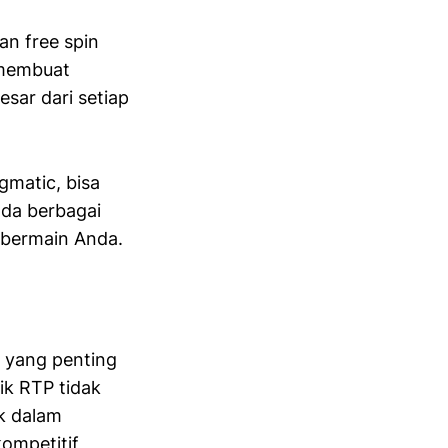
n free spin
g membuat
sar dari setiap
gmatic, bisa
ada berbagai
 bermain Anda.
r yang penting
ik RTP tidak
uk dalam
ompetitif