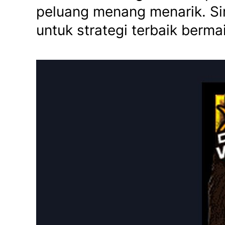
peluang menang menarik. Sima
untuk strategi terbaik bermai