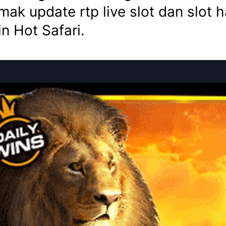
k update rtp live slot dan slot ha
n Hot Safari.