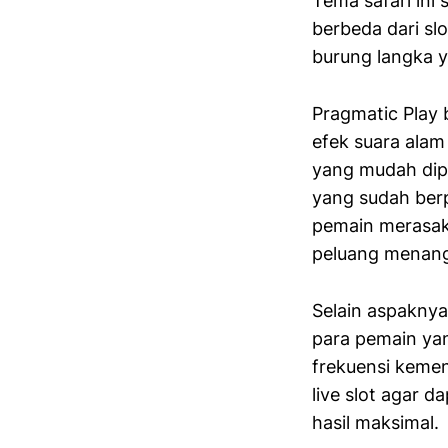
Tema safari in
berbeda dari sl
burung langka y
Pragmatic Play 
efek suara alam 
yang mudah dip
yang sudah ber
pemain merasak
peluang menang
Selain aspaknya
para pemain ya
frekuensi kemen
live slot agar 
hasil maksimal.