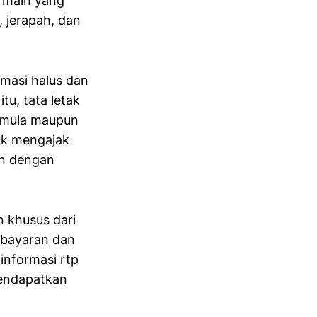
rmain yang
, jerapah, dan
masi halus dan
tu, tata letak
emula maupun
uk mengajak
an dengan
n khusus dari
mbayaran dan
informasi rtp
mendapatkan