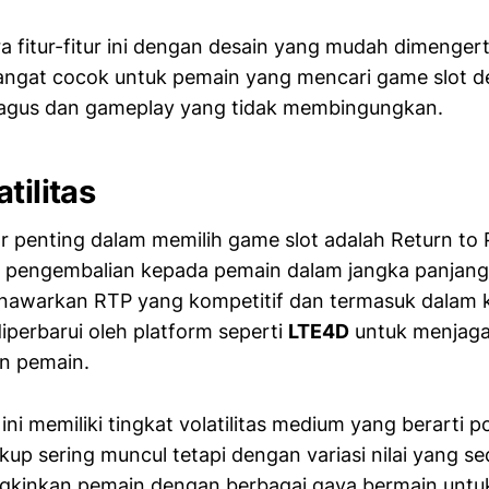
a fitur-fitur ini dengan desain yang mudah dimenger
sangat cocok untuk pemain yang mencari game slot 
gus dan gameplay yang tidak membingungkan.
tilitas
or penting dalam memilih game slot adalah Return to 
e pengembalian kepada pemain dalam jangka panjang.
nawarkan RTP yang kompetitif dan termasuk dalam ka
diperbarui oleh platform seperti
LTE4D
untuk menjaga
n pemain.
 ini memiliki tingkat volatilitas medium yang berarti p
p sering muncul tetapi dengan variasi nilai yang sed
inkan pemain dengan berbagai gaya bermain untu