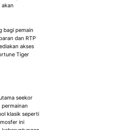
i akan
g bagi pemain
sparan dan RTP
ediakan akses
rtune Tiger
 utama seekor
a permainan
l klasik seperti
mosfer ini