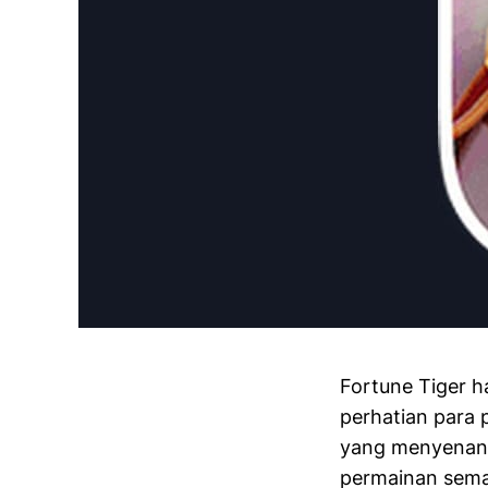
Fortune Tiger h
perhatian para
yang menyenang
permainan sema