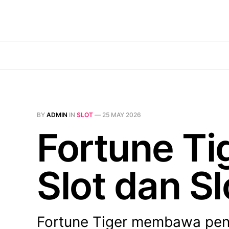
BY
ADMIN
IN
SLOT
—
25 MAY 2026
Fortune Ti
Slot dan Sl
Fortune Tiger membawa pen