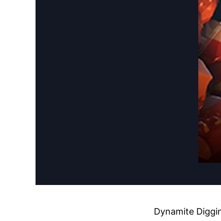
Dynamite Diggin