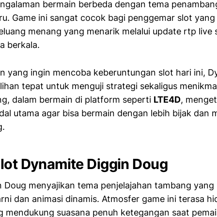
ngalaman bermain berbeda dengan tema penambang
ru. Game ini sangat cocok bagi penggemar slot yang
peluang menang yang menarik melalui update rtp live s
a berkala.
n yang ingin mencoba keberuntungan slot hari ini, D
lihan tepat untuk menguji strategi sekaligus menikmat
ng, dalam bermain di platform seperti
LTE4D
, menget
dal utama agar bisa bermain dengan lebih bijak dan
g.
lot Dynamite Diggin Doug
n Doug menyajikan tema penjelajahan tambang yang
rni dan animasi dinamis. Atmosfer game ini terasa h
g mendukung suasana penuh ketegangan saat pema