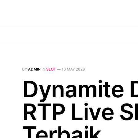
BY
ADMIN
IN
SLOT
—
16 MAY 2026
Dynamite 
RTP Live Sl
Terbaik