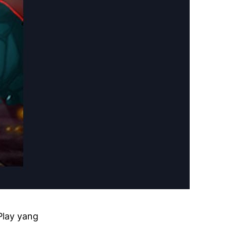
Play yang