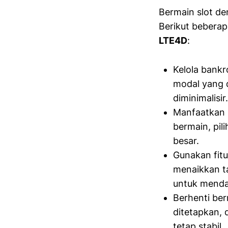
Bermain slot d
Berikut beberap
LTE4D
:
Kelola bankr
modal yang d
diminimalisir.
Manfaatkan u
bermain, pil
besar.
Gunakan fitu
menaikkan ta
untuk menda
Berhenti be
ditetapkan, 
tetap stabil.