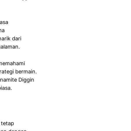
rasa
ma
rik dari
galaman.
k memahami
rategi bermain.
namite Diggin
iasa.
 tetap