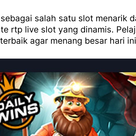
sebagai salah satu slot menarik d
 rtp live slot yang dinamis. Pelaj
 terbaik agar menang besar hari ini