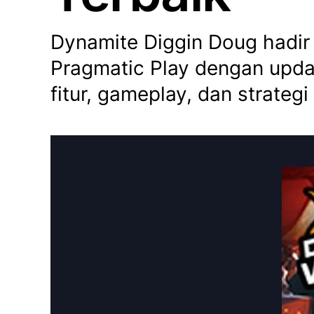
Dynamite Diggin Doug hadir 
Pragmatic Play dengan update
fitur, gameplay, dan strategi