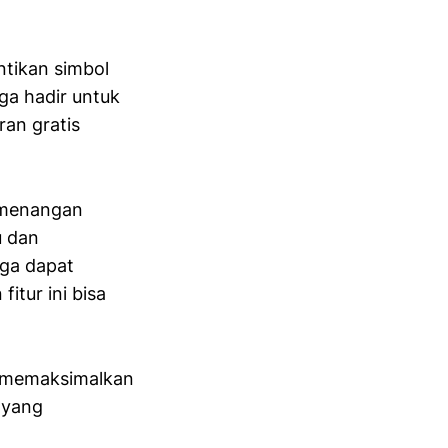
ntikan simbol
ga hadir untuk
an gratis
kemenangan
u dan
uga dapat
tur ini bisa
t memaksimalkan
 yang