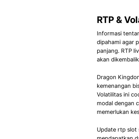
RTP & Vola
Informasi tenta
dipahami agar 
panjang. RTP liv
akan dikembalik
Dragon Kingdom 
kemenangan bisa
Volatilitas ini
modal dengan c
memerlukan kes
Update rtp slot
mendapatkan da