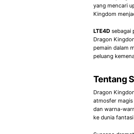
yang mencari upd
Kingdom menjadi
LTE4D
sebagai 
Dragon Kingdom 
pemain dalam m
peluang kemenan
Tentang 
Dragon Kingdom
atmosfer magis 
dan warna-warn
ke dunia fantas