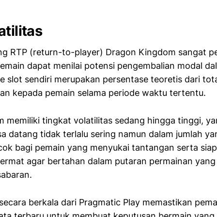
tilitas
ng RTP (return-to-player) Dragon Kingdom sangat p
pemain dapat menilai potensi pengembalian modal da
e slot sendiri merupakan persentase teoretis dari to
an kepada pemain selama periode waktu tertentu.
memiliki tingkat volatilitas sedang hingga tinggi, ya
 datang tidak terlalu sering namun dalam jumlah ya
 cocok bagi pemain yang menyukai tantangan serta sia
ermat agar bertahan dalam putaran permainan yang
abaran.
 secara berkala dari Pragmatic Play memastikan pemai
ta terbaru untuk membuat keputusan bermain yang 