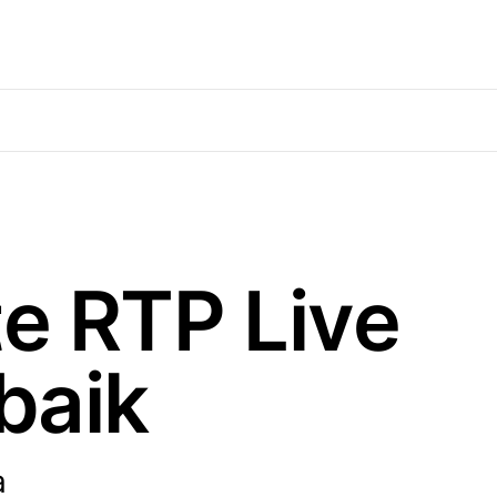
e RTP Live
rbaik
a