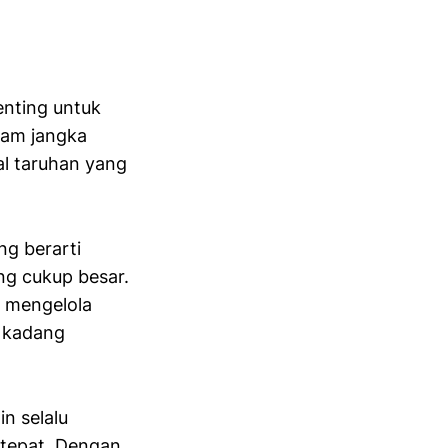
enting untuk
lam jangka
tal taruhan yang
ng berarti
ng cukup besar.
p mengelola
 kadang
n selalu
tepat. Dengan