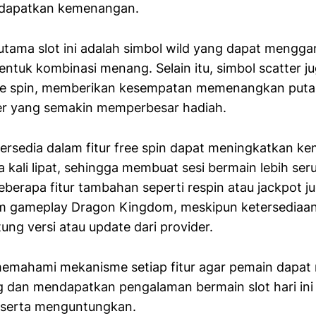
ndapatkan kemenangan.
r utama slot ini adalah simbol wild yang dapat mengga
ntuk kombinasi menang. Selain itu, simbol scatter ju
ree spin, memberikan kesempatan memenangkan putar
ier yang semakin memperbesar hadiah.
 tersedia dalam fitur free spin dapat meningkatkan 
 kali lipat, sehingga membuat sesi bermain lebih ser
berapa fitur tambahan seperti respin atau jackpot j
 gameplay Dragon Kingdom, meskipun ketersediaan fi
ung versi atau update dari provider.
memahami mekanisme setiap fitur agar pemain dapa
 dan mendapatkan pengalaman bermain slot hari ini
serta menguntungkan.