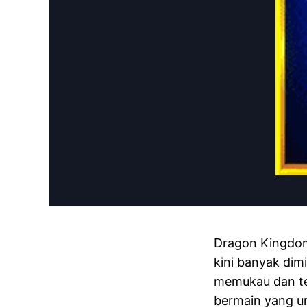
Dragon Kingdom
kini banyak dim
memukau dan te
bermain yang u