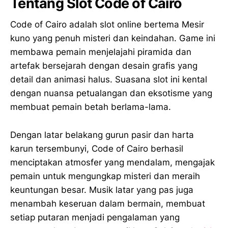
Tentang Slot Code of Cairo
Code of Cairo adalah slot online bertema Mesir
kuno yang penuh misteri dan keindahan. Game ini
membawa pemain menjelajahi piramida dan
artefak bersejarah dengan desain grafis yang
detail dan animasi halus. Suasana slot ini kental
dengan nuansa petualangan dan eksotisme yang
membuat pemain betah berlama-lama.
Dengan latar belakang gurun pasir dan harta
karun tersembunyi, Code of Cairo berhasil
menciptakan atmosfer yang mendalam, mengajak
pemain untuk mengungkap misteri dan meraih
keuntungan besar. Musik latar yang pas juga
menambah keseruan dalam bermain, membuat
setiap putaran menjadi pengalaman yang