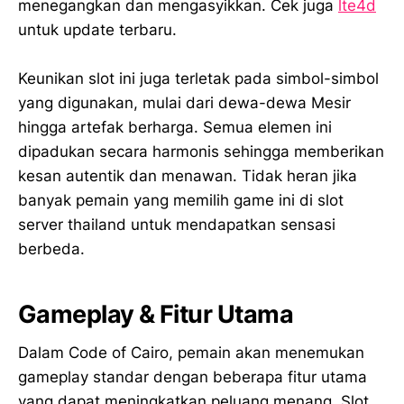
menegangkan dan mengasyikkan. Cek juga
lte4d
untuk update terbaru.
Keunikan slot ini juga terletak pada simbol-simbol
yang digunakan, mulai dari dewa-dewa Mesir
hingga artefak berharga. Semua elemen ini
dipadukan secara harmonis sehingga memberikan
kesan autentik dan menawan. Tidak heran jika
banyak pemain yang memilih game ini di slot
server thailand untuk mendapatkan sensasi
berbeda.
Gameplay & Fitur Utama
Dalam Code of Cairo, pemain akan menemukan
gameplay standar dengan beberapa fitur utama
yang dapat meningkatkan peluang menang. Slot