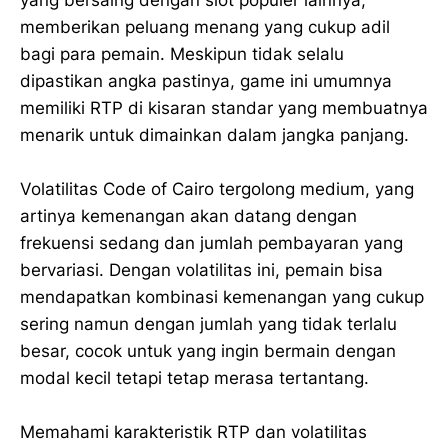
memberikan peluang menang yang cukup adil
bagi para pemain. Meskipun tidak selalu
dipastikan angka pastinya, game ini umumnya
memiliki RTP di kisaran standar yang membuatnya
menarik untuk dimainkan dalam jangka panjang.
Volatilitas Code of Cairo tergolong medium, yang
artinya kemenangan akan datang dengan
frekuensi sedang dan jumlah pembayaran yang
bervariasi. Dengan volatilitas ini, pemain bisa
mendapatkan kombinasi kemenangan yang cukup
sering namun dengan jumlah yang tidak terlalu
besar, cocok untuk yang ingin bermain dengan
modal kecil tetapi tetap merasa tertantang.
Memahami karakteristik RTP dan volatilitas