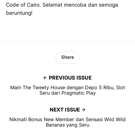
Code of Cairo. Selamat mencoba dan semoga
beruntung!
Share
PREVIOUS ISSUE
Main The Tweety House dengan Depo 5 Ribu, Slot
Seru dari Pragmatic Play
NEXT ISSUE
Nikmati Bonus New Member dan Sensasi Wild Wild
Bananas yang Seru