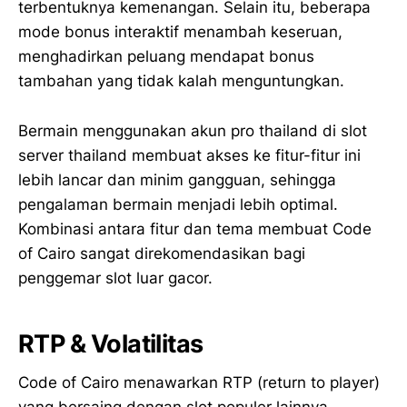
terbentuknya kemenangan. Selain itu, beberapa
mode bonus interaktif menambah keseruan,
menghadirkan peluang mendapat bonus
tambahan yang tidak kalah menguntungkan.
Bermain menggunakan akun pro thailand di slot
server thailand membuat akses ke fitur-fitur ini
lebih lancar dan minim gangguan, sehingga
pengalaman bermain menjadi lebih optimal.
Kombinasi antara fitur dan tema membuat Code
of Cairo sangat direkomendasikan bagi
penggemar slot luar gacor.
RTP & Volatilitas
Code of Cairo menawarkan RTP (return to player)
yang bersaing dengan slot populer lainnya,