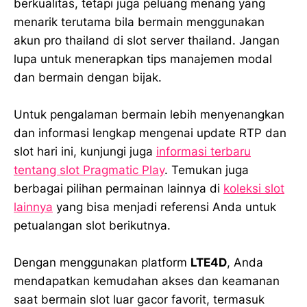
berkualitas, tetapi juga peluang menang yang
menarik terutama bila bermain menggunakan
akun pro thailand di slot server thailand. Jangan
lupa untuk menerapkan tips manajemen modal
dan bermain dengan bijak.
Untuk pengalaman bermain lebih menyenangkan
dan informasi lengkap mengenai update RTP dan
slot hari ini, kunjungi juga
informasi terbaru
tentang slot Pragmatic Play
. Temukan juga
berbagai pilihan permainan lainnya di
koleksi slot
lainnya
yang bisa menjadi referensi Anda untuk
petualangan slot berikutnya.
Dengan menggunakan platform
LTE4D
, Anda
mendapatkan kemudahan akses dan keamanan
saat bermain slot luar gacor favorit, termasuk