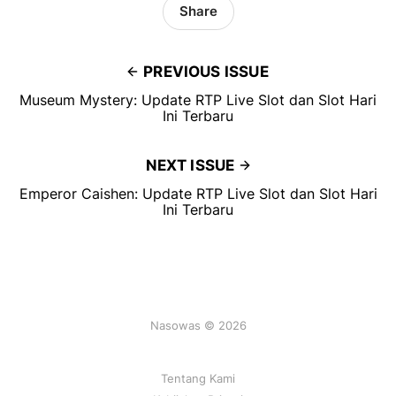
Share
PREVIOUS ISSUE
Museum Mystery: Update RTP Live Slot dan Slot Hari
Ini Terbaru
NEXT ISSUE
Emperor Caishen: Update RTP Live Slot dan Slot Hari
Ini Terbaru
Nasowas © 2026
Tentang Kami