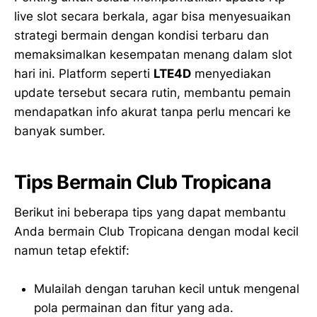
live slot secara berkala, agar bisa menyesuaikan
strategi bermain dengan kondisi terbaru dan
memaksimalkan kesempatan menang dalam slot
hari ini. Platform seperti
LTE4D
menyediakan
update tersebut secara rutin, membantu pemain
mendapatkan info akurat tanpa perlu mencari ke
banyak sumber.
Tips Bermain Club Tropicana
Berikut ini beberapa tips yang dapat membantu
Anda bermain Club Tropicana dengan modal kecil
namun tetap efektif:
Mulailah dengan taruhan kecil untuk mengenal
pola permainan dan fitur yang ada.