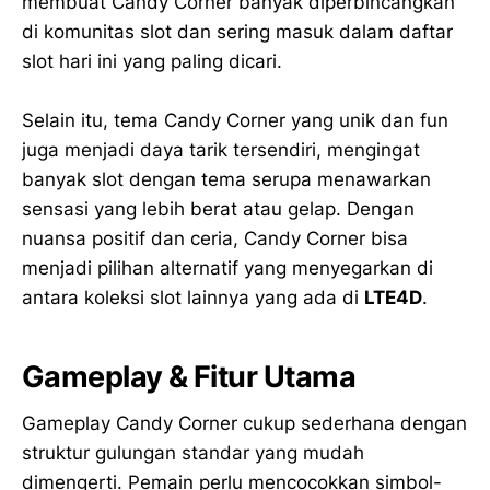
membuat Candy Corner banyak diperbincangkan
di komunitas slot dan sering masuk dalam daftar
slot hari ini yang paling dicari.
Selain itu, tema Candy Corner yang unik dan fun
juga menjadi daya tarik tersendiri, mengingat
banyak slot dengan tema serupa menawarkan
sensasi yang lebih berat atau gelap. Dengan
nuansa positif dan ceria, Candy Corner bisa
menjadi pilihan alternatif yang menyegarkan di
antara koleksi slot lainnya yang ada di
LTE4D
.
Gameplay & Fitur Utama
Gameplay Candy Corner cukup sederhana dengan
struktur gulungan standar yang mudah
dimengerti. Pemain perlu mencocokkan simbol-