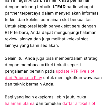
hari ini agar Anda bisa menikmati permainan
dengan peluang terbaik.
LTE4D
hadir sebagai
partner terpercaya dalam menyediakan informasi
terkini dan koleksi permainan slot berkualitas.
Untuk eksplorasi lebih banyak slot seru dengan
RTP terbaru, Anda dapat mengunjungi halaman
review lainnya dan juga melihat koleksi slot
lainnya yang kami sediakan.
Selain itu, Anda juga bisa memperdalam strategi
dengan membaca artikel terkait seperti
pengalaman pemain pada
update RTP live slot
dari Pragmatic Play
untuk meningkatkan wawasan
dan teknik bermain Anda.
Bagi yang ingin eksplorasi lebih jauh, buka
halaman utama
dan temukan
daftar artikel slot