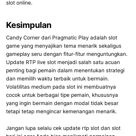
slot online.
Kesimpulan
Candy Corner dari Pragmatic Play adalah slot
game yang menyajikan tema menarik sekaligus
gameplay seru dengan fitur-fitur menguntungkan.
Update RTP live slot menjadi salah satu acuan
penting bagi pemain dalam menentukan strategi
dan memilih waktu terbaik untuk bermain.
Volatilitas medium pada slot ini membuatnya
cocok untuk berbagai tipe pemain, khususnya
yang ingin bermain dengan modal tidak besar
tetapi tetap mengincar kemenangan menarik.
Jangan lupa selalu cek update rtp slot dan slot