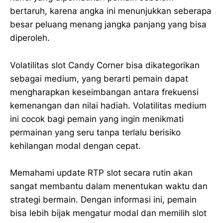
bertaruh, karena angka ini menunjukkan seberapa
besar peluang menang jangka panjang yang bisa
diperoleh.
Volatilitas slot Candy Corner bisa dikategorikan
sebagai medium, yang berarti pemain dapat
mengharapkan keseimbangan antara frekuensi
kemenangan dan nilai hadiah. Volatilitas medium
ini cocok bagi pemain yang ingin menikmati
permainan yang seru tanpa terlalu berisiko
kehilangan modal dengan cepat.
Memahami update RTP slot secara rutin akan
sangat membantu dalam menentukan waktu dan
strategi bermain. Dengan informasi ini, pemain
bisa lebih bijak mengatur modal dan memilih slot