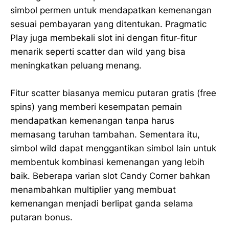
simbol permen untuk mendapatkan kemenangan
sesuai pembayaran yang ditentukan. Pragmatic
Play juga membekali slot ini dengan fitur-fitur
menarik seperti scatter dan wild yang bisa
meningkatkan peluang menang.
Fitur scatter biasanya memicu putaran gratis (free
spins) yang memberi kesempatan pemain
mendapatkan kemenangan tanpa harus
memasang taruhan tambahan. Sementara itu,
simbol wild dapat menggantikan simbol lain untuk
membentuk kombinasi kemenangan yang lebih
baik. Beberapa varian slot Candy Corner bahkan
menambahkan multiplier yang membuat
kemenangan menjadi berlipat ganda selama
putaran bonus.