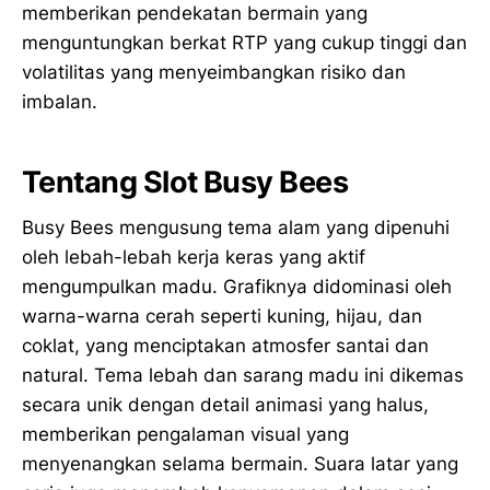
memberikan pendekatan bermain yang
menguntungkan berkat RTP yang cukup tinggi dan
volatilitas yang menyeimbangkan risiko dan
imbalan.
Tentang Slot Busy Bees
Busy Bees mengusung tema alam yang dipenuhi
oleh lebah-lebah kerja keras yang aktif
mengumpulkan madu. Grafiknya didominasi oleh
warna-warna cerah seperti kuning, hijau, dan
coklat, yang menciptakan atmosfer santai dan
natural. Tema lebah dan sarang madu ini dikemas
secara unik dengan detail animasi yang halus,
memberikan pengalaman visual yang
menyenangkan selama bermain. Suara latar yang