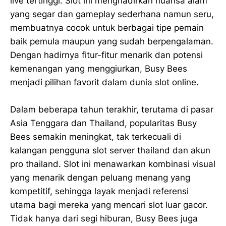
live tertinggi. Slot ini menghadirkan nuansa alam
yang segar dan gameplay sederhana namun seru,
membuatnya cocok untuk berbagai tipe pemain
baik pemula maupun yang sudah berpengalaman.
Dengan hadirnya fitur-fitur menarik dan potensi
kemenangan yang menggiurkan, Busy Bees
menjadi pilihan favorit dalam dunia slot online.
Dalam beberapa tahun terakhir, terutama di pasar
Asia Tenggara dan Thailand, popularitas Busy
Bees semakin meningkat, tak terkecuali di
kalangan pengguna slot server thailand dan akun
pro thailand. Slot ini menawarkan kombinasi visual
yang menarik dengan peluang menang yang
kompetitif, sehingga layak menjadi referensi
utama bagi mereka yang mencari slot luar gacor.
Tidak hanya dari segi hiburan, Busy Bees juga