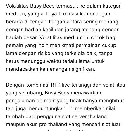
Volatilitas Busy Bees termasuk ke dalam kategori
medium, yang artinya fluktuasi kemenangan
berada di tengah-tengah antara sering menang
dengan hadiah kecil dan jarang menang dengan
hadiah besar. Volatilitas medium ini cocok bagi
pemain yang ingin menikmati permainan cukup
lama dengan risiko yang terkelola baik, tanpa
harus menunggu waktu terlalu lama untuk
mendapatkan kemenangan signifikan.
Dengan kombinasi RTP live tertinggi dan volatilitas
yang seimbang, Busy Bees menawarkan
pengalaman bermain yang tidak hanya menghibur
tapi juga menguntungkan. Ini memberikan nilai
tambah bagi pengguna slot server thailand
maupun akun pro thailand yang mencari slot luar