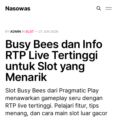
Nasowas
BY
ADMIN
IN
SLOT
—
27 JUN 2026
Busy Bees dan Info
RTP Live Tertinggi
untuk Slot yang
Menarik
Slot Busy Bees dari Pragmatic Play
menawarkan gameplay seru dengan
RTP live tertinggi. Pelajari fitur, tips
menang, dan cara main slot luar gacor