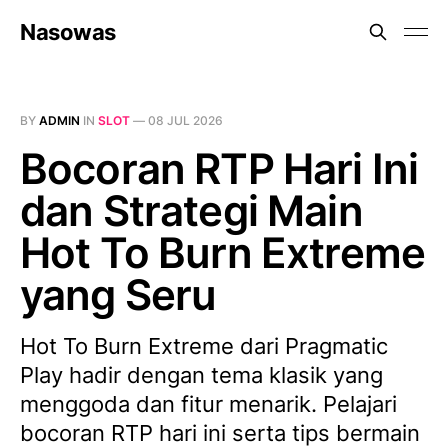
Nasowas
BY
ADMIN
IN
SLOT
—
08 JUL 2026
Bocoran RTP Hari Ini
dan Strategi Main
Hot To Burn Extreme
yang Seru
Hot To Burn Extreme dari Pragmatic
Play hadir dengan tema klasik yang
menggoda dan fitur menarik. Pelajari
bocoran RTP hari ini serta tips bermain