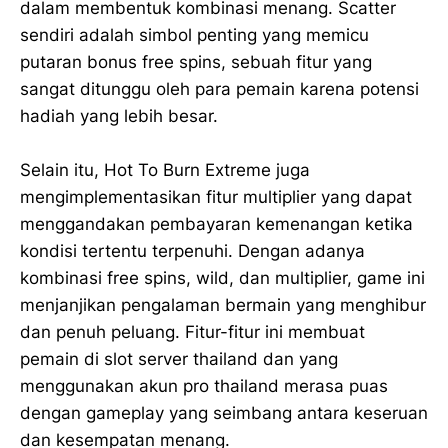
dalam membentuk kombinasi menang. Scatter
sendiri adalah simbol penting yang memicu
putaran bonus free spins, sebuah fitur yang
sangat ditunggu oleh para pemain karena potensi
hadiah yang lebih besar.
Selain itu, Hot To Burn Extreme juga
mengimplementasikan fitur multiplier yang dapat
menggandakan pembayaran kemenangan ketika
kondisi tertentu terpenuhi. Dengan adanya
kombinasi free spins, wild, dan multiplier, game ini
menjanjikan pengalaman bermain yang menghibur
dan penuh peluang. Fitur-fitur ini membuat
pemain di slot server thailand dan yang
menggunakan akun pro thailand merasa puas
dengan gameplay yang seimbang antara keseruan
dan kesempatan menang.