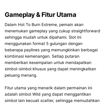
Gameplay & Fitur Utama
Dalam Hot To Burn Extreme, pemain akan
menemukan gameplay yang cukup straightforward
sehingga mudah untuk dipahami. Slot ini
menggunakan format 5 gulungan dengan
beberapa paylines yang memungkinkan berbagai
kombinasi kemenangan. Setiap putaran
memberikan kesempatan untuk mendapatkan
simbol-simbol khusus yang dapat meningkatkan
peluang menang.
Fitur utama yang menarik dalam permainan ini
adalah simbol Wild yang dapat menggantikan
simbol lain kecuali scatter, sehingga memudahkan