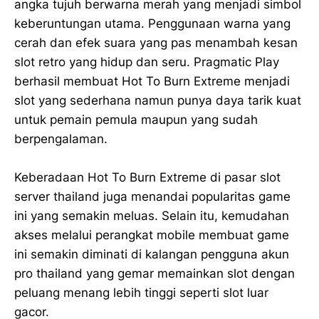
angka tujuh berwarna merah yang menjadi simbol
keberuntungan utama. Penggunaan warna yang
cerah dan efek suara yang pas menambah kesan
slot retro yang hidup dan seru. Pragmatic Play
berhasil membuat Hot To Burn Extreme menjadi
slot yang sederhana namun punya daya tarik kuat
untuk pemain pemula maupun yang sudah
berpengalaman.
Keberadaan Hot To Burn Extreme di pasar slot
server thailand juga menandai popularitas game
ini yang semakin meluas. Selain itu, kemudahan
akses melalui perangkat mobile membuat game
ini semakin diminati di kalangan pengguna akun
pro thailand yang gemar memainkan slot dengan
peluang menang lebih tinggi seperti slot luar
gacor.