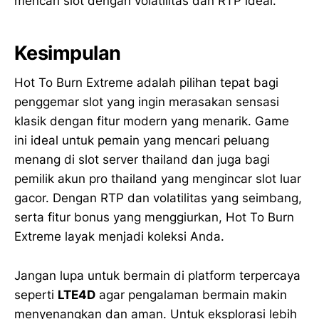
mencari slot dengan volatilitas dan RTP ideal.
Kesimpulan
Hot To Burn Extreme adalah pilihan tepat bagi
penggemar slot yang ingin merasakan sensasi
klasik dengan fitur modern yang menarik. Game
ini ideal untuk pemain yang mencari peluang
menang di slot server thailand dan juga bagi
pemilik akun pro thailand yang mengincar slot luar
gacor. Dengan RTP dan volatilitas yang seimbang,
serta fitur bonus yang menggiurkan, Hot To Burn
Extreme layak menjadi koleksi Anda.
Jangan lupa untuk bermain di platform terpercaya
seperti
LTE4D
agar pengalaman bermain makin
menyenangkan dan aman. Untuk eksplorasi lebih