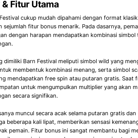
& Fitur Utama
Festival cukup mudah dipahami dengan format klasi
sejumlah fitur bonus menarik. Pada dasarnya, pema
an dengan harapan mendapatkan kombinasi simbol t
ngan.
g dimiliki Barn Festival meliputi simbol wild yang me
untuk membentuk kombinasi menang, serta simbol sc
 mendapatkan free spin atau putaran gratis. Saat fre
mpatan untuk mengumpulkan multiplier yang akan 
an secara signifikan.
biasanya muncul secara acak selama putaran gratis dan
ga beberapa kali lipat, memberikan sensasi kemenan
yak pemain. Fitur bonus ini sangat membantu bagi m