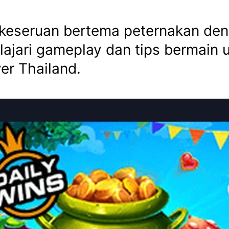
 keseruan bertema peternakan de
ajari gameplay dan tips bermain 
er Thailand.