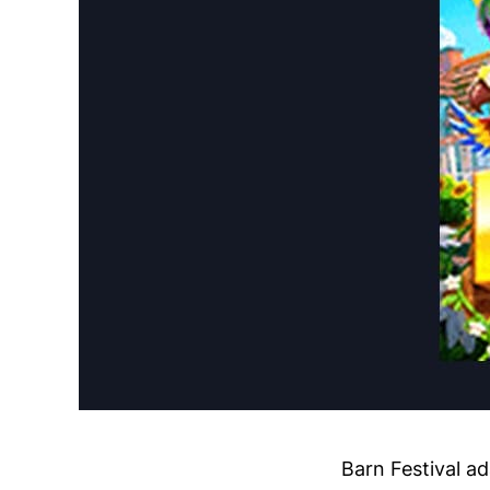
Barn Festival a