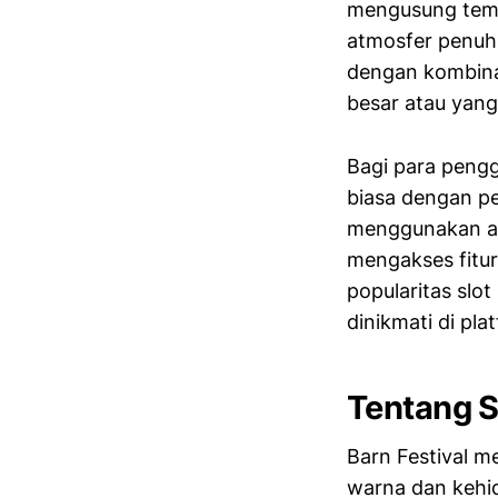
mengusung tema
atmosfer penuh
dengan kombina
besar atau yang
Bagi para pengg
biasa dengan pe
menggunakan ak
mengakses fitu
popularitas slot
dinikmati di pla
Tentang S
Barn Festival 
warna dan kehid