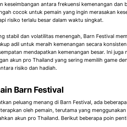
n keseimbangan antara frekuensi kemenangan dan b
engah cocok untuk pemain yang ingin merasakan kes
i risiko terlalu besar dalam waktu singkat.
 stabil dan volatilitas menengah, Barn Festival me
kup adil untuk meraih kemenangan secara konsisten
empatan mendapatkan kemenangan besar. Ini juga
ngan akun pro Thailand yang sering memilih game de
tara risiko dan hadiah.
ain Barn Festival
kan peluang menang di Barn Festival, ada beberapa 
diterapkan oleh pemain, terutama yang menggunakan 
ahkan akun pro Thailand. Berikut beberapa poin pent