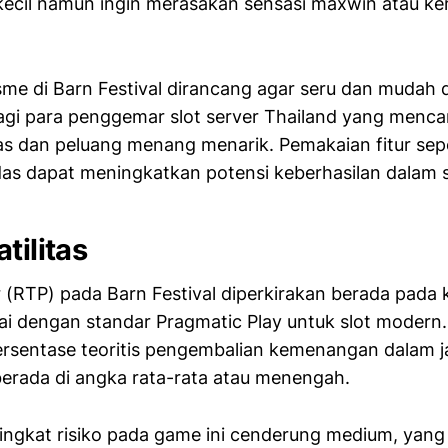
 kecil namun ingin merasakan sensasi maxwin atau 
me di Barn Festival dirancang agar seru dan mudah di
gi para penggemar slot server Thailand yang menca
tas dan peluang menang menarik. Pemakaian fitur sepe
das dapat meningkatkan potensi keberhasilan dalam s
tilitas
r (RTP) pada Barn Festival diperkirakan berada pada 
uai dengan standar Pragmatic Play untuk slot modern.
rsentase teoritis pengembalian kemenangan dalam j
erada di angka rata-rata atau menengah.
u tingkat risiko pada game ini cenderung medium, yan