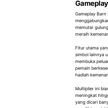
Gameplay 
Gameplay Barn 
menggabungkan 
memutar gulung
meraih kemena
Fitur utama yan
simbol lainnya 
membuka peluang
pemain berkese
hadiah kemenang
Multiplier ini 
meningkat hing
yang dicari ban