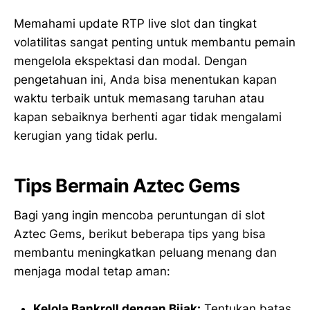
Memahami update RTP live slot dan tingkat
volatilitas sangat penting untuk membantu pemain
mengelola ekspektasi dan modal. Dengan
pengetahuan ini, Anda bisa menentukan kapan
waktu terbaik untuk memasang taruhan atau
kapan sebaiknya berhenti agar tidak mengalami
kerugian yang tidak perlu.
Tips Bermain Aztec Gems
Bagi yang ingin mencoba peruntungan di slot
Aztec Gems, berikut beberapa tips yang bisa
membantu meningkatkan peluang menang dan
menjaga modal tetap aman:
Kelola Bankroll dengan Bijak:
Tentukan batas