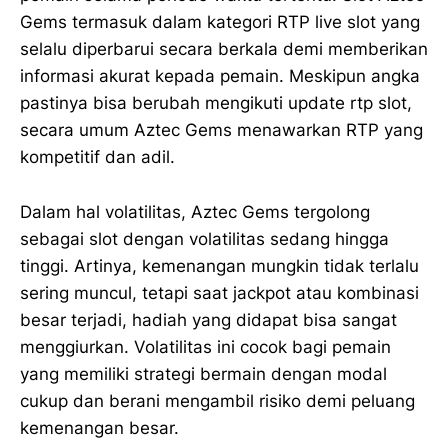
Gems termasuk dalam kategori RTP live slot yang
selalu diperbarui secara berkala demi memberikan
informasi akurat kepada pemain. Meskipun angka
pastinya bisa berubah mengikuti update rtp slot,
secara umum Aztec Gems menawarkan RTP yang
kompetitif dan adil.
Dalam hal volatilitas, Aztec Gems tergolong
sebagai slot dengan volatilitas sedang hingga
tinggi. Artinya, kemenangan mungkin tidak terlalu
sering muncul, tetapi saat jackpot atau kombinasi
besar terjadi, hadiah yang didapat bisa sangat
menggiurkan. Volatilitas ini cocok bagi pemain
yang memiliki strategi bermain dengan modal
cukup dan berani mengambil risiko demi peluang
kemenangan besar.