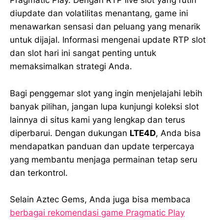
Pragmatic Play. Dengan RTP live slot yang rutin
diupdate dan volatilitas menantang, game ini
menawarkan sensasi dan peluang yang menarik
untuk dijajal. Informasi mengenai update RTP slot
dan slot hari ini sangat penting untuk
memaksimalkan strategi Anda.
Bagi penggemar slot yang ingin menjelajahi lebih
banyak pilihan, jangan lupa kunjungi koleksi slot
lainnya di situs kami yang lengkap dan terus
diperbarui. Dengan dukungan
LTE4D
, Anda bisa
mendapatkan panduan dan update terpercaya
yang membantu menjaga permainan tetap seru
dan terkontrol.
Selain Aztec Gems, Anda juga bisa membaca
berbagai rekomendasi game Pragmatic Play