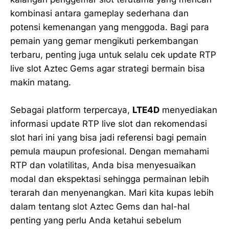
kombinasi antara gameplay sederhana dan
potensi kemenangan yang menggoda. Bagi para
pemain yang gemar mengikuti perkembangan
terbaru, penting juga untuk selalu cek update RTP
live slot Aztec Gems agar strategi bermain bisa
makin matang.
Sebagai platform terpercaya,
LTE4D
menyediakan
informasi update RTP live slot dan rekomendasi
slot hari ini yang bisa jadi referensi bagi pemain
pemula maupun profesional. Dengan memahami
RTP dan volatilitas, Anda bisa menyesuaikan
modal dan ekspektasi sehingga permainan lebih
terarah dan menyenangkan. Mari kita kupas lebih
dalam tentang slot Aztec Gems dan hal-hal
penting yang perlu Anda ketahui sebelum