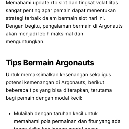
Memahami update rtp slot dan tingkat volatilitas
sangat penting agar pemain dapat menentukan
strategi terbaik dalam bermain slot hari ini.
Dengan begitu, pengalaman bermain di Argonauts
akan menjadi lebih maksimal dan
menguntungkan.
Tips Bermain Argonauts
Untuk memaksimalkan kesenangan sekaligus
potensi kemenangan di Argonauts, berikut
beberapa tips yang bisa diterapkan, terutama
bagi pemain dengan modal kecil:
Mulailah dengan taruhan kecil untuk
memahami pola permainan dan fitur yang ada