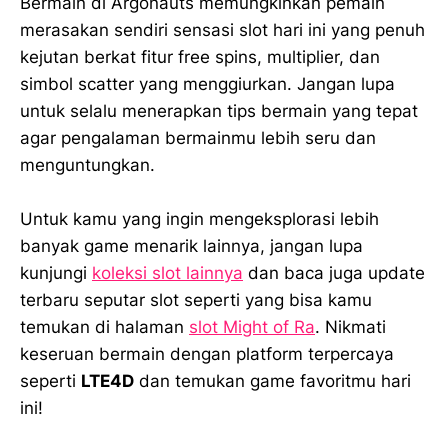
Bermain di Argonauts memungkinkan pemain
merasakan sendiri sensasi slot hari ini yang penuh
kejutan berkat fitur free spins, multiplier, dan
simbol scatter yang menggiurkan. Jangan lupa
untuk selalu menerapkan tips bermain yang tepat
agar pengalaman bermainmu lebih seru dan
menguntungkan.
Untuk kamu yang ingin mengeksplorasi lebih
banyak game menarik lainnya, jangan lupa
kunjungi
koleksi slot lainnya
dan baca juga update
terbaru seputar slot seperti yang bisa kamu
temukan di halaman
slot Might of Ra
. Nikmati
keseruan bermain dengan platform terpercaya
seperti
LTE4D
dan temukan game favoritmu hari
ini!