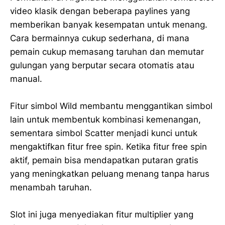
video klasik dengan beberapa paylines yang
memberikan banyak kesempatan untuk menang.
Cara bermainnya cukup sederhana, di mana
pemain cukup memasang taruhan dan memutar
gulungan yang berputar secara otomatis atau
manual.
Fitur simbol Wild membantu menggantikan simbol
lain untuk membentuk kombinasi kemenangan,
sementara simbol Scatter menjadi kunci untuk
mengaktifkan fitur free spin. Ketika fitur free spin
aktif, pemain bisa mendapatkan putaran gratis
yang meningkatkan peluang menang tanpa harus
menambah taruhan.
Slot ini juga menyediakan fitur multiplier yang