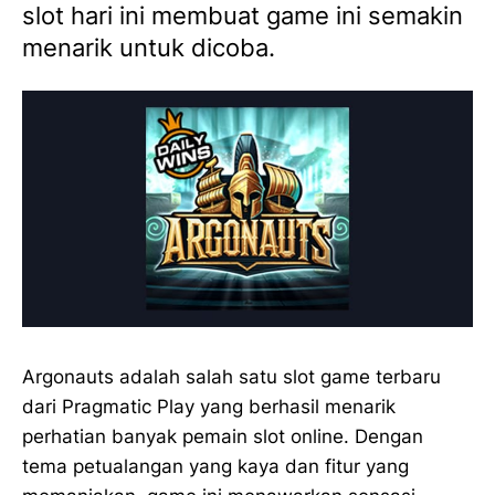
slot hari ini membuat game ini semakin
menarik untuk dicoba.
Argonauts adalah salah satu slot game terbaru
dari Pragmatic Play yang berhasil menarik
perhatian banyak pemain slot online. Dengan
tema petualangan yang kaya dan fitur yang