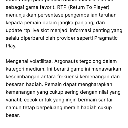
sebagai game favorit. RTP (Return To Player)
menunjukkan persentase pengembalian taruhan
kepada pemain dalam jangka panjang, dan
update rtp live slot menjadi informasi penting yang
selalu diperbarui oleh provider seperti Pragmatic
Play.
Mengenai volatilitas, Argonauts tergolong dalam
kategori medium. Ini berarti game ini menawarkan
keseimbangan antara frekuensi kemenangan dan
besaran hadiah. Pemain dapat mengharapkan
kemenangan yang cukup sering dengan nilai yang
variatif, cocok untuk yang ingin bermain santai
namun tetap berpeluang meraih hadiah cukup
besar.