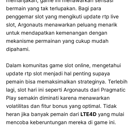
memanjakan, game ini menawarkan sensasi
bermain yang tak terlupakan. Bagi para
penggemar slot yang mengikuti update rtp live
slot, Argonauts menawarkan peluang menarik
untuk mendapatkan kemenangan dengan
mekanisme permainan yang cukup mudah
dipahami.
Dalam komunitas game slot online, mengetahui
update rtp slot menjadi hal penting supaya
pemain bisa memaksimalkan strateginya. Terlebih
lagi, slot hari ini seperti Argonauts dari Pragmatic
Play semakin diminati karena menawarkan
volatilitas dan fitur bonus yang optimal. Tidak
heran jika banyak pemain dari
LTE4D
yang mulai
mencoba keberuntungan mereka di game ini.