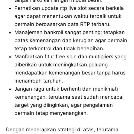
tanpa risiko kehilangan modal besar.
Perhatikan update rtp live slot secara berkala
agar dapat menentukan waktu terbaik untuk
bermain berdasarkan data RTP terbaru.
Manajemen bankroll sangat penting; tetapkan
batas kemenangan dan kerugian agar bermain
tetap terkontrol dan tidak berlebihan.
Manfaatkan fitur free spin dan multipliers yang
diberikan untuk meningkatkan peluang
mendapatkan kemenangan besar tanpa harus
menambah taruhan.
Jangan ragu untuk berhenti dan menikmati
kemenangan, terutama saat sudah mencapai
target yang diinginkan, agar pengalaman
bermain tetap menyenangkan.
Dengan menerapkan strategi di atas, terutama