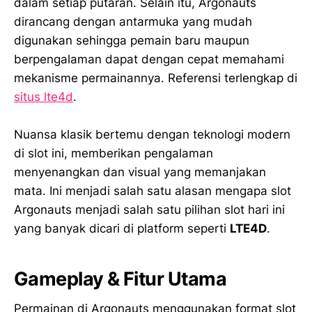
dalam setiap putaran. Selain itu, Argonauts
dirancang dengan antarmuka yang mudah
digunakan sehingga pemain baru maupun
berpengalaman dapat dengan cepat memahami
mekanisme permainannya. Referensi terlengkap di
situs lte4d
.
Nuansa klasik bertemu dengan teknologi modern
di slot ini, memberikan pengalaman
menyenangkan dan visual yang memanjakan
mata. Ini menjadi salah satu alasan mengapa slot
Argonauts menjadi salah satu pilihan slot hari ini
yang banyak dicari di platform seperti
LTE4D
.
Gameplay & Fitur Utama
Permainan di Argonauts menggunakan format slot