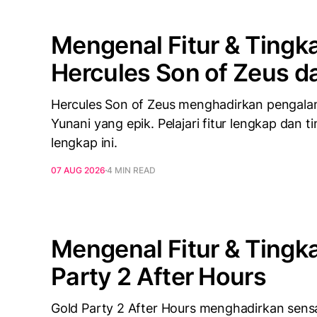
Mengenal Fitur & Tingkat
Hercules Son of Zeus da
Hercules Son of Zeus menghadirkan pengala
Yunani yang epik. Pelajari fitur lengkap dan 
lengkap ini.
07 AUG 2026
4 MIN READ
Mengenal Fitur & Tingkat
Party 2 After Hours
Gold Party 2 After Hours menghadirkan sensa