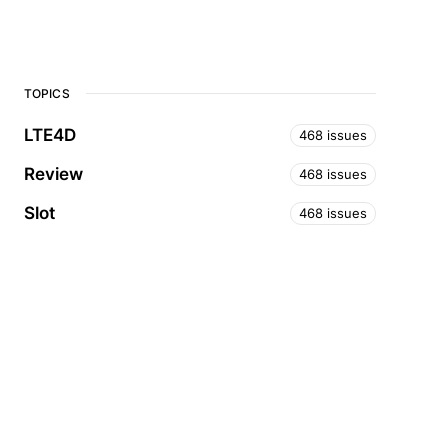
TOPICS
LTE4D
468 issues
Review
468 issues
Slot
468 issues