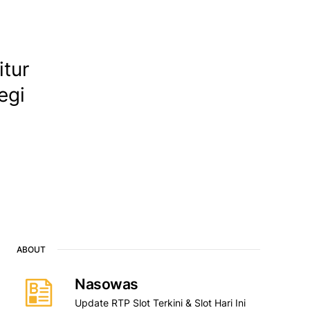
itur
egi
ABOUT
Nasowas
Update RTP Slot Terkini & Slot Hari Ini