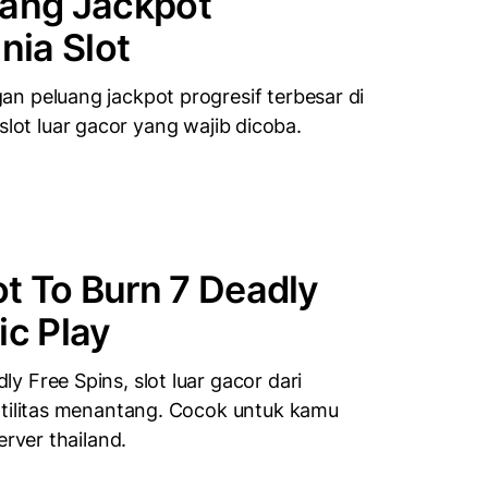
uang Jackpot
nia Slot
n peluang jackpot progresif terbesar di
i slot luar gacor yang wajib dicoba.
t To Burn 7 Deadly
ic Play
 Free Spins, slot luar gacor dari
atilitas menantang. Cocok untuk kamu
erver thailand.