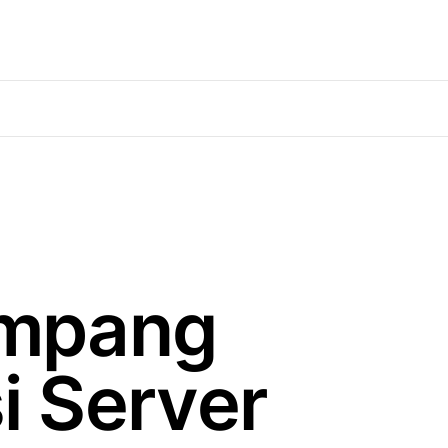
ampang
 Server