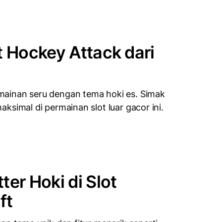
t Hockey Attack dari
mainan seru dengan tema hoki es. Simak
ksimal di permainan slot luar gacor ini.
ter Hoki di Slot
ft